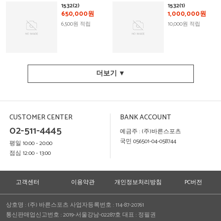
1532(2)
1532(1)
650,000원
1,000,000원
6,500원 적립
10,000원 적립
더보기 ▼
CUSTOMER CENTER
BANK ACCOUNT
02-511-4445
예금주 : (주)바른스포츠
국민 056501-04-058744
평일 10:00 - 20:00
점심 12:00 - 13:00
고객센터
이용약관
개인정보처리방침
PC버전
상호명 :
(주) 바른스포츠
사업자등록번호 :
114-87-20761
통신판매업신고번호 :
2019-서울강남-02287호
대표 :
정필권