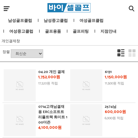
남성골프클럽
남성중고클럽
여성골프클럽
여성중고클럽
골프용품
골프피팅
지점안내
개인결제창
정렬
04.20 개인 결제
6131
1,752,000원
1,150,000원
17,520원 적립
11,500원 적립
0714고객님결재
2574님
600,000원
용 ERC소프트트
리플트랙 화이트 1
6,000원 적립
00더즌
4,100,000원