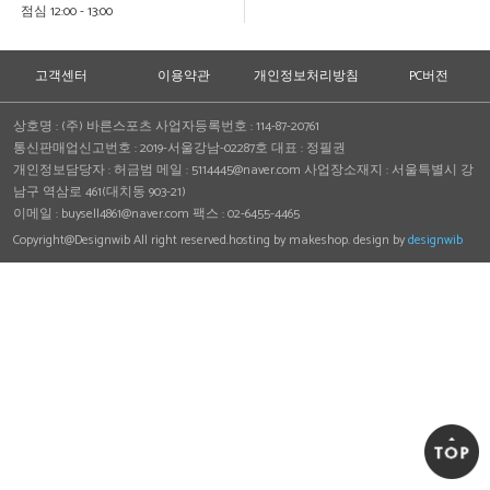
점심 12:00 - 13:00
고객센터
이용약관
개인정보처리방침
PC버전
상호명 :
(주) 바른스포츠
사업자등록번호 :
114-87-20761
통신판매업신고번호 :
2019-서울강남-02287호
대표 :
정필권
개인정보담당자 : 허금범 메일 : 5114445@naver.com
사업장소재지 : 서울특별시 강
남구 역삼로 461(대치동 903-21)
이메일 :
buysell4861@naver.com
팩스 :
02-6455-4465
Copyright@Designwib All right reserved.hosting by makeshop. design by
designwib