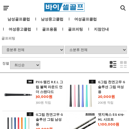
남성골프클럽
남성중고클럽
여성골프클럽
여성중고클럽
골프용품
골프피팅
지점안내
골프피팅
정렬
PXG 램킨 R.E.L 그
G그립 천연고무 G
립 블랙 라운드 언
솔루션 그립 여성
더 스탠다드
용
30,000원
20,000원
300원 적립
200원 적립
G그립 천연고무 G
엣지웍스 EG 619-
솔루션 그립 남성
ML 샤프트
1,100,000원
용